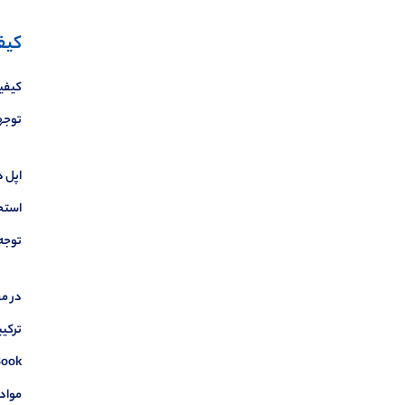
کیف
کیفیت
توجهی
اپل د
استحک
توجه 
در م
ترکیب
مواد 