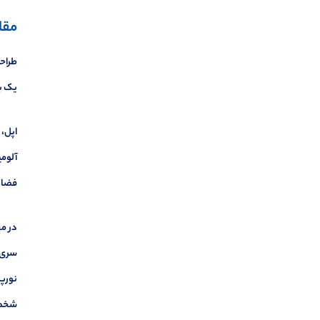
مقا
طراحی
یک با
اپل، 
آلومی
فضای
شخصی