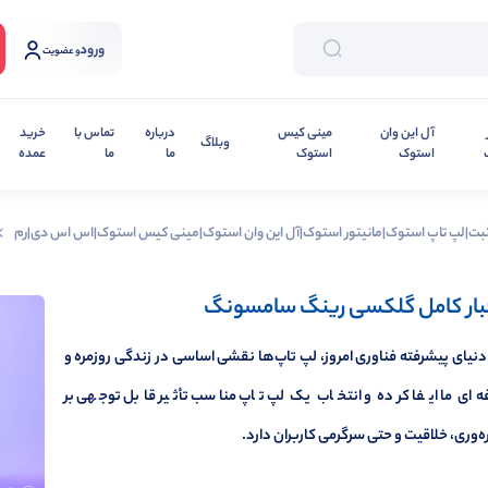
ورود
و عضویت
آل این وان
مینی کیس
درباره
تماس با
خرید
وبلاگ
استوک
استوک
ما
ما
عمده
ثبت|لپ تاپ استوک|مانیتور استوک|آل این وان استوک|مینی کیس استوک|اس اس دی|رم
بار کامل گلکسی رینگ سامسونگ
دنیای پیشرفته فناوری امروز، لپ تاپ‌ها نقشی اساسی در زندگی روزمره و
ه‌ای ما ایفا کرده و انتخاب یک لپ تاپ مناسب تأثیر قابل توجهی بر
ه‌وری، خلاقیت و حتی سرگرمی کاربران دارد.