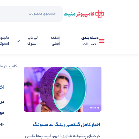
دسته بندی
صفحه
لپ تاپ
مانیتور
اصلی
استوک
استوک
محصولات
کامپیوتر م
اخ
در 
حرف
بهر
اخبار کامل گلکسی رینگ سامسونگ
در دنیای پیشرفته فناوری امروز، لپ تاپ‌ها نقشی