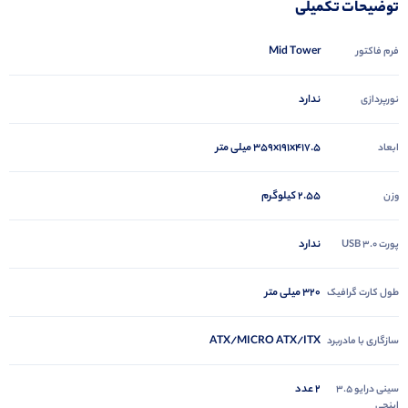
توضیحات تکمیلی
Mid Tower
فرم فاکتور
ندارد
نورپردازی
359x191x417.5 میلی متر
ابعاد
2.55 کیلوگرم
وزن
ندارد
پورت USB 3.0
320 میلی‌ متر
طول کارت گرافیک
ATX/MICRO ATX/ITX
سازگاری با مادربرد
2 عدد
سینی درایو 3.5
اینچی