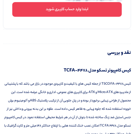
ابتدا وارد حساب کاربری شوید
نقد و بررسی
کیس کامپیوتر تسکو مدل TCFA-4478
کیس TSCO FA-4478 از جمله کیس های با کیفیت و کاربردی موجود در بازار می باشد که با پشتیبانی
از مادربردهای Micro ATX و ATX برای کاربری های عمومی، اداری و خانگی عرضه شده است. این
محصول از طراحی زیبایی برخوردار بوده و در پنل جلویی آن از ترکیب پلاستیک ABS و آلومینیوم برش
خورده استفاده شده که جلوه زیبایی به ظاهر کیس داده است. علاوه بر این بدنه بیرونی و داخلی نیز از
جنس استیل ضد زنگ ساخته شده تا بتوان از آن در هر شرایط محیطی استفاده نمود. در کیس کامپیوتر
تسکو مدل TC FA 4478 امکان نصب خنک کننده هایی با ارتفاع حداکثر ۱۴۸ میلی متر و کارت گرافیک با