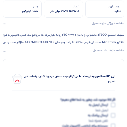
نورپردازی
ابعاد
وزن
ندارد
359x191x417.5 میلی متر
2.55 کیلوگرم
مشاهده ویژگی‌های محصول
شرکت «تسکو-TSCO» محصولی را با نام «TC 4478» روانه بازار کرده که درواقع یک کیس کامپیوتر با فرم
فاکتور Mid Tower است. این کیس TC 4478 با مادربردهای ATX/MICRO ATX/ITX سازگار است. جنس
بدنه‌ی این محصول از پلاستیک و آلومینیوم است. تعبیه پورتهای USB, Audio, Phone … ازالزامات طراحی پنل
مشاهده توضیحات محصول
های جدید می باشد. در قسمت جلویی این کیس 2 پورت USB1.1 تعبیه شده تا به راحتی بتوان اقدام به نصب
تجهیزاتی مانند هارداکسترنال و فلش‌مموری کرد. حداکثر ارتقاع بخش قرارگیری کارت گرافیک در این کیس برابر
با 320 میلی‌متر و خنک کننده‌ی پردازنده برابر با 148 میلی‌متر است.
این کالا فعلا موجود نیست اما می‌توانیم به محض موجود شدن، به شما خبر
دهیم.
اگر کالا موجود شد، چطور به شما اطلاع دهیم؟
ارسال ایمیل به
ایمیل شما
ارسال پیامک به
تلفن همراه شما
سیستم پیام شخصی کامپیوتر مثبت