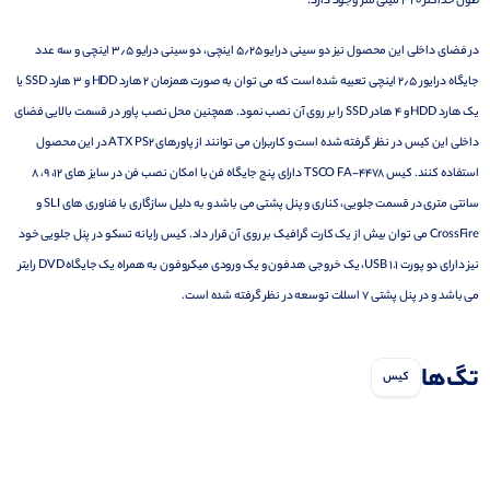
طول حداکثر ۳۲۰ میلی متر وجود دارد.
در فضای داخلی این محصول نیز دو سینی درایو ۵٫۲۵ اینچی، دو سینی درایو ۳٫۵ اینچی و سه عدد
جایگاه درایور ۲٫۵ اینچی تعبیه شده است که می توان به صورت همزمان ۲ هارد HDD و ۳ هارد SSD یا
یک هارد HDD و ۴ هادر SSD را بر روی آن نصب نمود. همچنین محل نصب پاور در قسمت بالایی فضای
داخلی این کیس در نظر گرفته شده است و کاربران می توانند از پاورهای ATX PS2 در این محصول
استفاده کنند. کیس TSCO FA-4478 دارای پنج جایگاه فن با امکان نصب فن در سایز های ۱۲، ۹، ۸
سانتی متری در قسمت جلویی، کناری و پنل پشتی می باشد و به دلیل سازگاری با فناوری های SLI و
CrossFire می توان بیش از یک کارت گرافیک بر روی آن قرار داد. کیس رایانه تسکو در پنل جلویی خود
نیز دارای دو پورت USB 1.1، یک خروجی هدفون و یک ورودی میکروفون به همراه یک جایگاه DVD رایتر
می باشد و در پنل پشتی ۷ اسلات توسعه در نظر گرفته شده است.
تگ‌ها
کیس