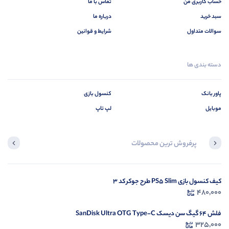
حساب کاربری من
تماس با ما
سبد خرید
درباره ما
سوالات متداول
شرایط و قوانین
دسته بندی ها
پاور بانک
کنسول بازی
موبایل
لپ تاپ
پرفروش ترین محصولات
کیف کنسول بازی PS5 Slim طرح جوکر کد 3
کیس کامپیوتر تسکو TSCO TCFA-4478
1,300,000
480,000
فلش 64 گیگ سن دیسک SanDisk Ultra OTG Type-C
325,000