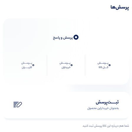
پرسش‌ها
0
پرسش و پاسخ
پـــرســـش
پـــرســـش
پـــرســـش
0
0
0
کــــل کالا
خریداران
کاربـــــران
ثبـــــت‌پرسش
به‌عنوان ‌خریدار‌این‌ محصول
شما هم درباره این کالا پرسش ثبت کنید