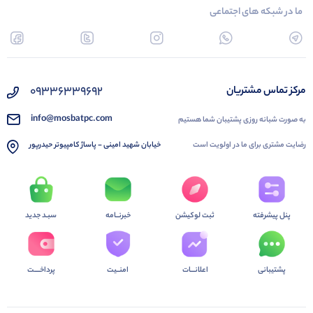
ما در شبکه های اجتماعی
09336339692
مرکز تماس مشتریان
info@mosbatpc.com
به صورت شبانه روزی پشتیبان شما هستیم
رضایت مشتری برای ما در اولویت است
خیابان شهید امینی - پاساژ کامپیوتر حیدرپور
پنل پیشرفته
ثبت لوکیشن
خبرنــامه
سبـد جدید
پشتیبانی
اعلانـــات
امنــیت
پرداخــــت