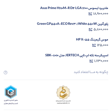
مادربرد ایسوس Asus Prime H610M-R D4 LGA 1700
18,900,000
پاور گرین Green GP550A-ECO Rev3.1 White 550W
5,800,000
موس گیمینگ HP X-55
125,000
اسپیکر سه تکه لپ تاپی JERTECH مدل SBK-8010
1,730,000
چگونه به مــــــا اعتماد کنید