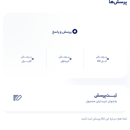
پرسش‌ها
0
پرسش و پاسخ
پـــرســـش
پـــرســـش
پـــرســـش
0
0
0
کــــل کالا
خریداران
کاربـــــران
ثبـــــت‌پرسش
به‌عنوان ‌خریدار‌این‌ محصول
شما هم درباره این کالا پرسش ثبت کنید