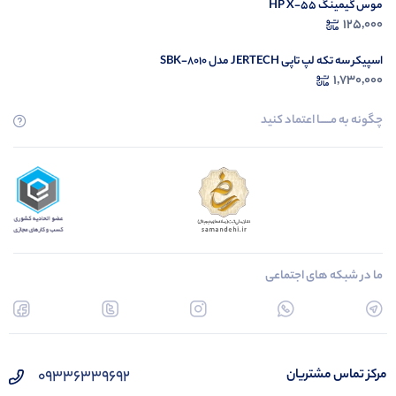
موس گیمینگ HP X-55
125,000
اسپیکر سه تکه لپ تاپی JERTECH مدل SBK-8010
1,730,000
چگونه به مــــــا اعتماد کنید
ما در شبکه های اجتماعی
09336339692
مرکز تماس مشتریان