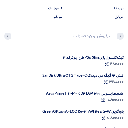
پاور بانک
کنسول بازی
موبایل
لپ تاپ
پرفروش ترین محصولات
کیبورد بی سیم sibraton سیبراتون مدل SKB566W
کیف کنسول بازی PS5 Slim طرح جوکر کد 3
480,000
670,000
فلش 64 گیگ سن دیسک SanDisk Ultra OTG Type-C
325,000
مادربرد ایسوس Asus Prime H610M-R D4 LGA 1700
18,900,000
پاور گرین Green GP550A-ECO Rev3.1 White 550W
5,800,000