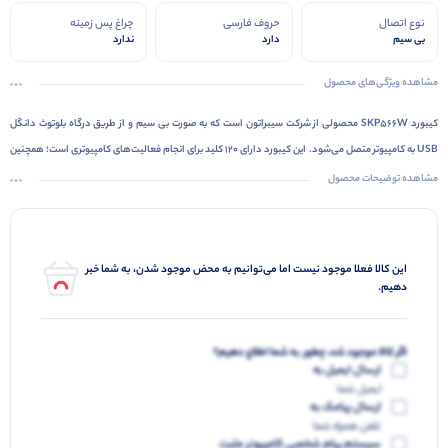
نوع اتصال
حروف فارسی
چراغ پس زمینه
بی سیم
دارد
ندارد
مشاهده ویژگی‌های محصول
کیبورد SKP566W محصولی از شرکت سیبراتون است که به صورت بی سیم و از طریق درگاه بلوتوث دانگل
USB به کامپیوتر متصل می‌شود. این کیبورد دارای 120 کلید برای انجام فعالیت‌های کامپیوتری است؛ همچنین
کیبورد SKB566W دارای 15 کلید میانبر برای انجام سریع‌تر کارهاست که در قسمت بالایی کیبورد قرار
مشاهده توضیحات محصول
گرفته‌اند. کیبورد سیبراتون برای استفاده‌های روزمره و اداری می‌تواند گزینه‌ی مناسبی باشد. شرکت
سیبراتون این محصول را برای کاربران فارسی‌زبان طراحی کرده و به همین منظور کلیدهای آن‌ را به برچسب
چاپی فارسی تجهیز کرده است. کلیدهای این کیبورد در فاصله‌ی مناسبی از هم قرار گرفته‌اند که این ویژگی
این کالا فعلا موجود نیست اما می‌توانیم به محض موجود شدن، به شما خبر
باعث بیشترشدن سرعت تایپ و راحتی کاربر هنگام استفاده می‌شود.
دهیم.
اگر کالا موجود شد، چطور به شما اطلاع دهیم؟
ارسال ایمیل به
ایمیل شما
ارسال پیامک به
تلفن همراه شما
سیستم پیام شخصی کامپیوتر مثبت