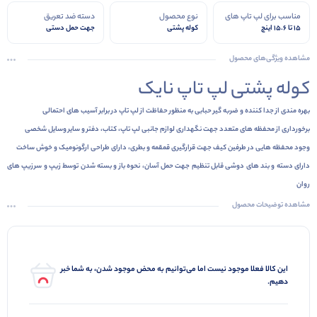
مناسب برای لپ تاپ های
نوع محصول
دسته ضد تعریق
15 تا 15.6 اینچ
کوله پشتی
جهت حمل دستی
مشاهده ویژگی‌های محصول
کوله پشتی لپ تاپ نایک
بهره مندی از جدا کننده و ضربه گیر حبابی به منظور حفاظت از لپ تاپ در برابر آسیب های احتمالی
برخورداری از محفظه های متعدد جهت نگهداری لوازم جانبی لپ تاپ، کتاب، دفتر و سایر وسایل شخصی
وجود محفظه هایی در طرفین کیف جهت قرارگیری قمقمه و بطری، دارای طراحی ارگونومیک و خوش ساخت
دارای دسته و بند های دوشی قابل تنظیم جهت حمل آسان، نحوه باز و بسته شدن توسط زیپ و سرزیپ های
روان
مشاهده توضیحات محصول
این کالا فعلا موجود نیست اما می‌توانیم به محض موجود شدن، به شما خبر
دهیم.