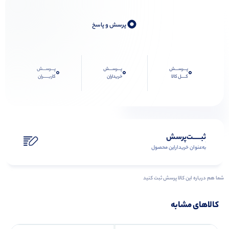
0
پرسش و پاسخ
پـــرســـش
پـــرســـش
پـــرســـش
0
0
0
کــــل کالا
خریداران
کاربـــــران
ثبـــــت‌پرسش
به‌عنوان ‌خریدار‌این‌ محصول
شما هم درباره این کالا پرسش ثبت کنید
کالاهای مشابه