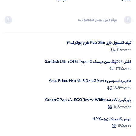
پرفروش ترین محصولات
کیف کنسول بازی PS5 Slim طرح جوکر کد 3
کوله پشتی لپ تاپ Nike
480,000
590,000
فلش 64 گیگ سن دیسک SanDisk Ultra OTG Type-C
325,000
مادربرد ایسوس Asus Prime H610M-R D4 LGA 1700
18,900,000
پاور گرین Green GP550A-ECO Rev3.1 White 550W
5,800,000
موس گیمینگ HP X-55
125,000