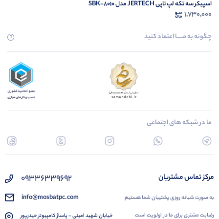
اسپیکر سه تکه لپ تاپی JERTECH مدل SBK-8010
1,730,000
چگونه به مــــــا اعتماد کنید
ما در شبکه های اجتماعی
09336339692
مرکز تماس مشتریان
info@mosbatpc.com
به صورت شبانه روزی پشتیبان شما هستیم
رضایت مشتری برای ما در اولویت است
خیابان شهید امینی - پاساژ کامپیوتر حیدرپور