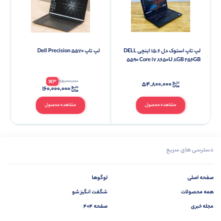
لپ تاپ استوک دل 15.6 اینچی DELL
لپ تاپ Dell Precision 5570
5590 Core i7 8650U 8GB 256GB
SSD
3
165,000,000
۵۴,۸۰۰,۰۰۰
۱۶۰,۰۰۰,۰۰۰
مشاهده محصول
مشاهده محصول
دسترسی های سریع
صفحه اصلی
لوگوها
همه محصولات
شگفت انگیز شو
مجله خبری
صفحه 404