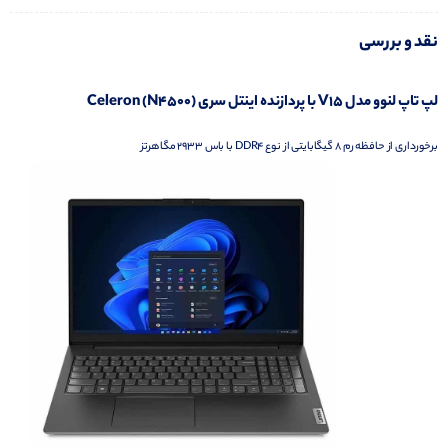
نقد و بررسی
لپ تاپ لنوو مدل V15 با پردازنده اینتل سری Celeron (N4500)
برخورداری از حافظه رم 8 گیگابایتی از نوع DDR4 با باس 2933 مگاهرتز