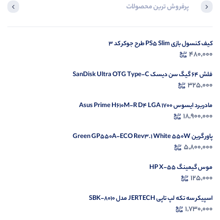
پرفروش ترین محصولات
لپ تاپ لنوو 15.6 اینچی V15 Celeron N4500 8GB 512GB SSD
کیف کنسول بازی PS5 Slim طرح جوکر کد 3
52,900,000
480,000
فلش 64 گیگ سن دیسک SanDisk Ultra OTG Type-C
325,000
مادربرد ایسوس Asus Prime H610M-R D4 LGA 1700
18,900,000
پاور گرین Green GP550A-ECO Rev3.1 White 550W
5,800,000
موس گیمینگ HP X-55
125,000
اسپیکر سه تکه لپ تاپی JERTECH مدل SBK-8010
1,730,000