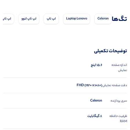
تگ‌ها
Celeron
Laptop Lenovo
لپ تاپ
لپ تاپ لنوو
لپ تاپ ن
توضیحات تکمیلی
15.6 اینچ
اندازه صفحه
نمایش
FHD (1920 x 1080)
دقت صفحه نمایش
Celeron
سری پردازنده
8 گیگابایت
ظرفیت حافظه
RAM