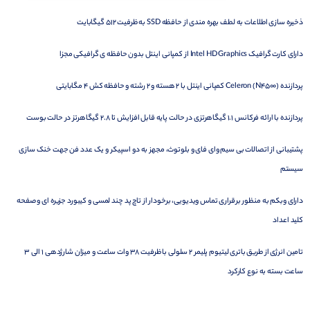
ذخیره سازی اطلاعات به لطف بهره مندی از حافظه SSD به ظرفیت 512 گیگابایت
دارای کارت گرافیک Intel HD Graphics از کمپانی اینتل بدون حافظه ی گرافیکی مجزا
پردازنده Celeron (N4500) کمپانی اینتل با 2 هسته و 2 رشته و حافظه کش 4 مگابایتی
پردازنده با ارائه فرکانس 1.1 گیگاهرتزی در حالت پایه قابل افزایش تا 2.8 گیگاهرتز در حالت بوست
پشتیبانی از اتصالات بی سیم وای فای و بلوتوث، مجهز به دو اسپیکر و یک عدد فن جهت خنک سازی
سیستم
دارای وبکم به منظور برقراری تماس ویدیویی، برخودار از تاچ پد چند لمسی و کیبورد جزیره ای و صفحه
کلید اعداد
تامین انرژی از طریق باتری لیتیوم پلیمر 2 سلولی با ظرفیت 38 وات ساعت و میزان شارژدهی 1 الی 3
ساعت بسته به نوع کارکرد