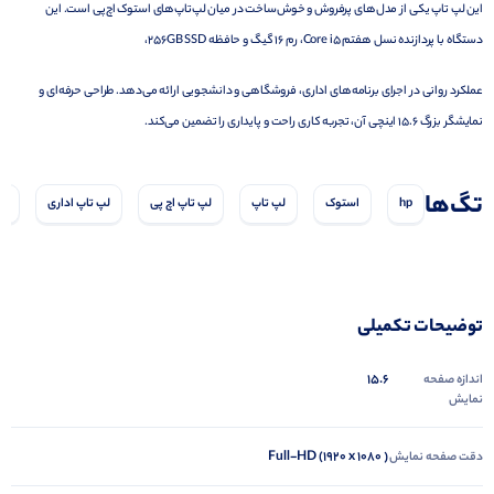
این لپ تاپ یکی از مدل‌های پرفروش و خوش‌ساخت در میان لپ‌تاپ‌های استوک اچ‌پی است. این
دستگاه با پردازنده نسل هفتم Core i5، رم 16 گیگ و حافظه 256GB SSD،
عملکرد روانی در اجرای برنامه‌های اداری، فروشگاهی و دانشجویی ارائه می‌دهد. طراحی حرفه‌ای و
نمایشگر بزرگ ۱۵.۶ اینچی آن، تجربه کاری راحت و پایداری را تضمین می‌کند.
تگ‌ها
hp
استوک
لپ تاپ
لپ تاپ اچ پی
لپ تاپ اداری
لپ
توضیحات تکمیلی
15.6
اندازه صفحه
نمایش
Full-HD (1920 x 1080 )
دقت صفحه نمایش