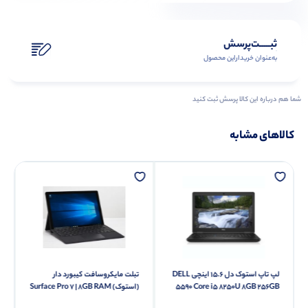
ثبـــــت‌پرسش
به‌عنوان ‌خریدار‌این‌ محصول
شما هم درباره این کالا پرسش ثبت کنید
کالاهای مشابه
لپ تاپ استوک دل 15.6 اینچی DELL
تبلت مایکروسافت کیبورد دار
5590 Core i5 8250U 8GB 256GB
(استوک) Surface Pro 7 | 8GB RAM
| 256GB | I5
SSD