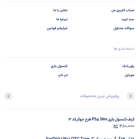
حساب کاربری من
تماس با ما
سبد خرید
درباره ما
سوالات متداول
شرایط و قوانین
دسته بندی ها
پاور بانک
کنسول بازی
موبایل
لپ تاپ
پرفروش ترین محصولات
کیف کنسول بازی PS5 Slim طرح جوکر کد 3
لپ تاپ استوک اچ پی 15.6 اینچی HP G4 450 Core i5 7200U 16GB 256GB SSD
37,500,000
480,000