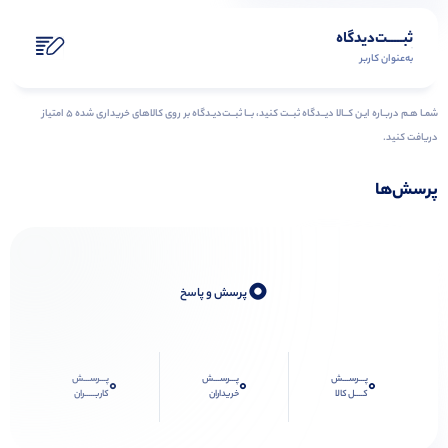
ثبـــــت‌دیدگاه
به‌عنوان کاربر
شمـا هـم دربـاره ایـن کــالا دیــدگاه ثبــت کنید، بــا ثبــت‌دیـدگاه بر روی کالاهای خریداری شده ۵ امتیاز
دریافت کنید.
پرسش‌ها
0
پرسش و پاسخ
پـــرســـش
پـــرســـش
پـــرســـش
0
0
0
کــــل کالا
خریداران
کاربـــــران