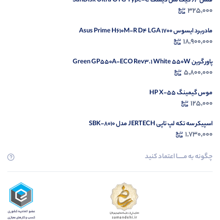
فلش 64 گیگ سن دیسک SanDisk Ultra OTG Type-C
325,000
مادربرد ایسوس Asus Prime H610M-R D4 LGA 1700
18,900,000
پاور گرین Green GP550A-ECO Rev3.1 White 550W
5,800,000
موس گیمینگ HP X-55
125,000
اسپیکر سه تکه لپ تاپی JERTECH مدل SBK-8010
1,730,000
چگونه به مــــــا اعتماد کنید