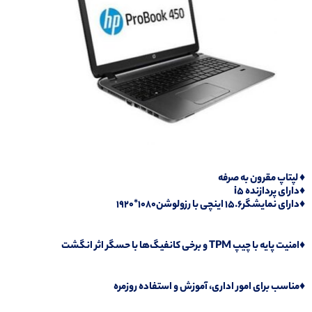
♦️ لپتاپ مقرون به صرفه
♦️دارای پردازنده i5
♦️دارای نمایشگر15.6 اینچی با رزولوشن1080*1920
♦️امنیت پایه با چیپ TPM و برخی کانفیگ‌ها با حسگر اثر انگشت
♦️مناسب برای امور اداری، آموزش و استفاده روزمره