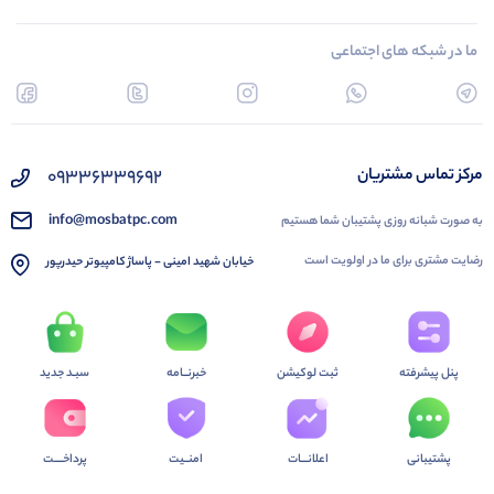
ما در شبکه های اجتماعی
09336339692
مرکز تماس مشتریان
info@mosbatpc.com
به صورت شبانه روزی پشتیبان شما هستیم
رضایت مشتری برای ما در اولویت است
خیابان شهید امینی - پاساژ کامپیوتر حیدرپور
پنل پیشرفته
ثبت لوکیشن
خبرنــامه
سبـد جدید
پشتیبانی
اعلانـــات
امنــیت
پرداخــــت