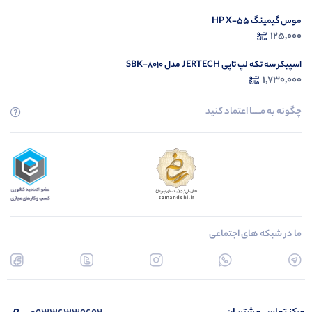
موس گیمینگ HP X-55
125,000
اسپیکر سه تکه لپ تاپی JERTECH مدل SBK-8010
1,730,000
چگونه به مــــــا اعتماد کنید
ما در شبکه های اجتماعی