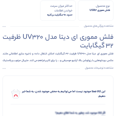
نوع محصول
حداکثر میزان سرعت
فلش مموری USB3
خواندن اطلاعات
حدود 90 مگابایت بر ثانیه
مشاهده ویژگی‌های محصول
فلش مموری ای دیتا مدل UV320 ظرفیت
۳۲ گیگابایت
فلش مموری ای دیتا مدل UV320 ظرفیت 32 گیگابایت امکان انتقال داده و ذخیره سازی اطلاعاتی مانند
عکس، ویدئوهایی با رزولوشن بالا، آرشیو موسیقی و … را برای کاربر فراهم می کند. متریال مرغوب و پلاستیک
ABS در ساخت این حافظه به کار رفته که از مقاومت بالایی برای حفاظت از دیتای داخلی و مهم کاربران در مدت
مشاهده توضیحات محصول
زمان طولانی برخوردار می باشد. رابط این مموری از نوع USB 3.2 بوده و قابل استفاده در سیستم عامل های
مختلف می باشد و با سرعت خواندن اطلاعات تا حدود ۹۰ مگابایت بر ثانیه و سرعت نوشتن اطلاعات تا ۴۰
مگابایت بر ثانیه، انتقال داده و فایل های بسیار سنگین را در کمترین زمان ممکن انجام می دهد. طراحی
این کالا فعلا موجود نیست اما می‌توانیم به محض موجود شدن، به شما خبر
کانکتور فلش ۳۲ گیگ ای دیتا ADATA UV320 USB3.2 به شکل کشویی با قابلیت جمع شوندگی می باشد
دهیم.
و در انتهای آن محفظه کوچکی برای اتصال بند، آویز و… تعبیه شده که حمل و جابجایی این محصول را راحت تر
کرده و از گم شدن آن نیز جلوگیری خواهد کرد.
اگر کالا موجود شد، چطور به شما اطلاع دهیم؟