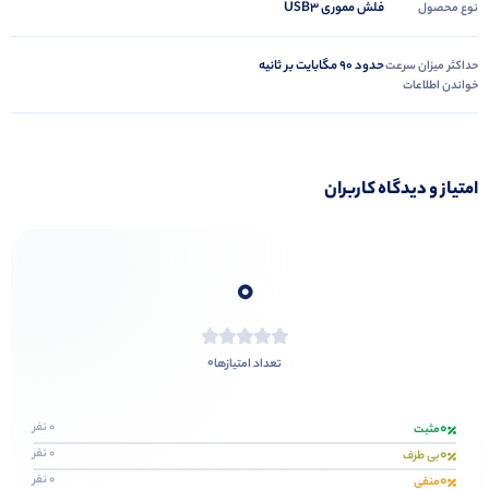
فلش مموری USB3
نوع محصول
حدود 90 مگابایت بر ثانیه
حداکثر میزان سرعت
خواندن اطلاعات
امتیاز و دیدگاه کاربران
0
0
تعداد امتیازها
0
0 نفر
مثبت
0
0 نفر
بی طرف
0
0 نفر
منفی