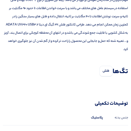
مهم کاربران در مدت زمان طولانی برخوردار می باشد. رابط این مموری از نوع USB 3.2 بوده و قابل
استفاده در سیستم عامل های مختلف می باشد و با سرعت خواندن اطلاعات تا حدود ۹۰ مگابایت بر
ثانیه و سرعت نوشتن اطلاعات تا ۴۰ مگابایت بر ثانیه، انتقال داده و فایل های بسیار سنگین را در
کمترین زمان ممکن انجام می دهد. طراحی کانکتور فلش ۳۲ گیگ ای دیتا ADATA UV320 USB3.2
به شکل کشویی با قابلیت جمع شوندگی می باشد و در انتهای آن محفظه کوچکی برای اتصال بند، آویز
و… تعبیه شده که حمل و جابجایی این محصول را راحت تر کرده و از گم شدن آن نیز جلوگیری خواهد
کرد.
تگ‌ها
فلش
توضیحات تکمیلی
پلاستیک
جنس بدنه