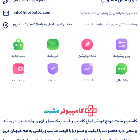
09336339692
مرکز تماس مشتریان
info@mosbatpc.com
به صورت شبانه روزی پشتیبان شما هستیم
رضایت مشتری برای ما در اولویت است
خیابان شهید امینی - پاساژ کامپیوتر حیدرپور
پنل پیشرفته
ثبت لوکیشن
خبرنــامه
سبـد جدید
پشتیبانی
اعلانـــات
امنــیت
پرداخــــت
کامپیوتر مثبت مرجع فروش انواع کامپیوتر، لپ تاپ،کنسول بازی و لوازم جانبی می باشد
و سعی دارد محصولات با کیفیت و متنوع را با قیمت مناسب و رقابتی به هم میهنان عزیز