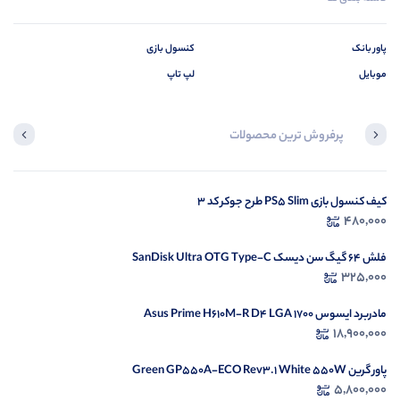
پاور بانک
کنسول بازی
موبایل
لپ تاپ
پرفروش ترین محصولات
فلش 32 گیگ ای دیتا ADATA UV320 USB3.2
کیف کنسول بازی PS5 Slim طرح جوکر کد 3
480,000
360,000
فلش 64 گیگ سن دیسک SanDisk Ultra OTG Type-C
325,000
مادربرد ایسوس Asus Prime H610M-R D4 LGA 1700
18,900,000
پاور گرین Green GP550A-ECO Rev3.1 White 550W
5,800,000