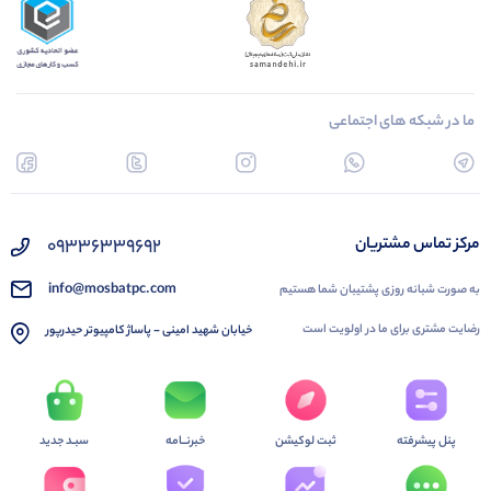
ما در شبکه های اجتماعی
09336339692
مرکز تماس مشتریان
info@mosbatpc.com
به صورت شبانه روزی پشتیبان شما هستیم
رضایت مشتری برای ما در اولویت است
خیابان شهید امینی - پاساژ کامپیوتر حیدرپور
پنل پیشرفته
ثبت لوکیشن
خبرنــامه
سبـد جدید