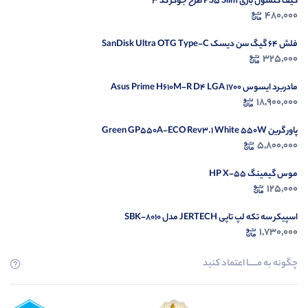
کیف کنسول بازی PS5 Slim طرح جوکر کد 3
محصولی مشاهده نکرده‌اید
480,000
مشاهده محصولات
فلش 64 گیگ سن دیسک SanDisk Ultra OTG Type-C
325,000
مادربرد ایسوس Asus Prime H610M-R D4 LGA 1700
18,900,000
پاور گرین Green GP550A-ECO Rev3.1 White 550W
5,800,000
موس گیمینگ HP X-55
125,000
اسپیکر سه تکه لپ تاپی JERTECH مدل SBK-8010
1,730,000
چگونه به مــــــا اعتماد کنید