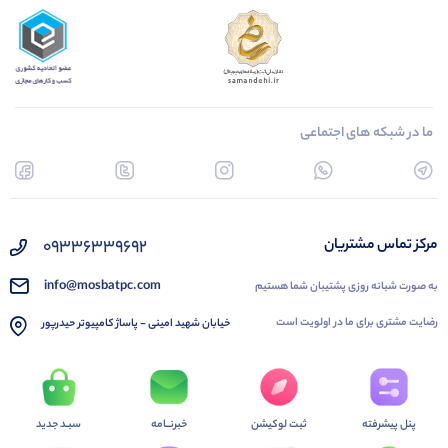
ما در شبکه های اجتماعی
09336339692
مرکز تماس مشتریان
info@mosbatpc.com
به صورت شبانه روزی پشتیبان شما هستیم
رضایت مشتری برای ما در اولویت است
خیابان شهید امینی - پاساژ کامپیوتر حیدرپور
پنل پیشرفته
ثبت لوکیشن
خبرنــامه
سبـد جدید