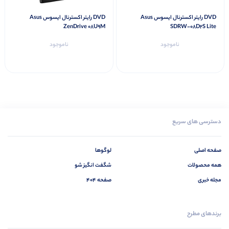
DVD رایتر اکسترنال ایسوس Asus
DVD رایتر اکسترنال ایسوس Asus
ZenDrive 08U9M
SDRW-08D2S Lite
ناموجود
ناموجود
دسترسی های سریع
صفحه اصلی
لوگوها
همه محصولات
شگفت انگیز شو
مجله خبری
صفحه 404
برندهای مطرح