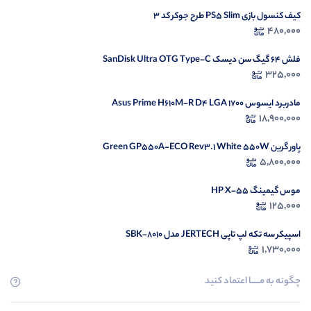
کیف کنسول بازی PS5 Slim طرح جوکر کد 3
محصولی مشاهده نکرده‌اید
480,000
مشاهده محصولات
فلش 64 گیگ سن دیسک SanDisk Ultra OTG Type-C
325,000
مادربرد ایسوس Asus Prime H610M-R D4 LGA 1700
18,900,000
پاور گرین Green GP550A-ECO Rev3.1 White 550W
5,800,000
موس گیمینگ HP X-55
125,000
اسپیکر سه تکه لپ تاپی JERTECH مدل SBK-8010
1,730,000
چگونه به مــــــا اعتماد کنید