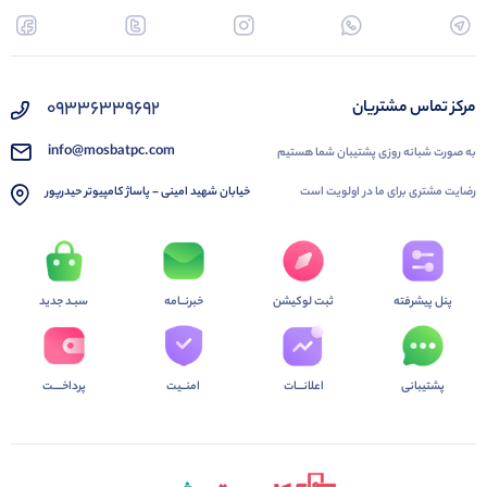
09336339692
مرکز تماس مشتریان
info@mosbatpc.com
به صورت شبانه روزی پشتیبان شما هستیم
رضایت مشتری برای ما در اولویت است
خیابان شهید امینی - پاساژ کامپیوتر حیدرپور
پنل پیشرفته
ثبت لوکیشن
خبرنــامه
سبـد جدید
پشتیبانی
اعلانـــات
امنــیت
پرداخــــت