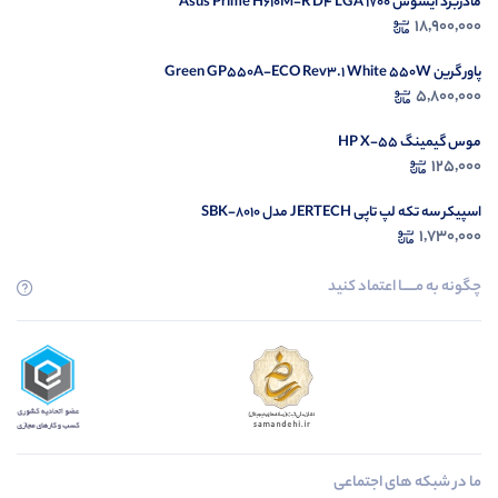
مادربرد ایسوس Asus Prime H610M-R D4 LGA 1700
18,900,000
پاور گرین Green GP550A-ECO Rev3.1 White 550W
5,800,000
موس گیمینگ HP X-55
125,000
اسپیکر سه تکه لپ تاپی JERTECH مدل SBK-8010
1,730,000
چگونه به مــــــا اعتماد کنید
ما در شبکه های اجتماعی