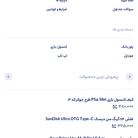
سبد خرید
درباره ما
سوالات متداول
شرایط و قوانین
دسته بندی ها
پاور بانک
کنسول بازی
موبایل
لپ تاپ
پرفروش ترین محصولات
کیف کنسول بازی PS5 Slim طرح جوکر کد 3
محصولی مشاهده نکرده‌اید
480,000
مشاهده محصولات
فلش 64 گیگ سن دیسک SanDisk Ultra OTG Type-C
325,000