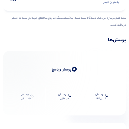
به‌عنوان کاربر
شمـا هـم دربـاره ایـن کــالا دیــدگاه ثبــت کنید، بــا ثبــت‌دیـدگاه بر روی کالاهای خریداری شده ۵ امتیاز
دریافت کنید.
پرسش‌ها
0
پرسش و پاسخ
پـــرســـش
پـــرســـش
پـــرســـش
0
0
0
کــــل کالا
خریداران
کاربـــــران