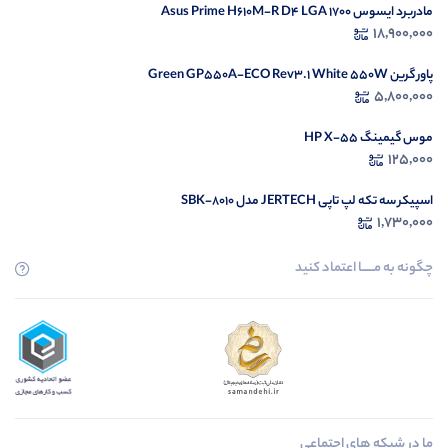
مادربرد ایسوس Asus Prime H610M-R D4 LGA 1700
18,900,000
پاور گرین Green GP550A-ECO Rev3.1 White 550W
5,800,000
موس گیمینگ HP X-55
125,000
اسپیکر سه تکه لپ تاپی JERTECH مدل SBK-8010
1,730,000
چگونه به مــــــا اعتماد کنید
ما در شبکه های اجتماعی