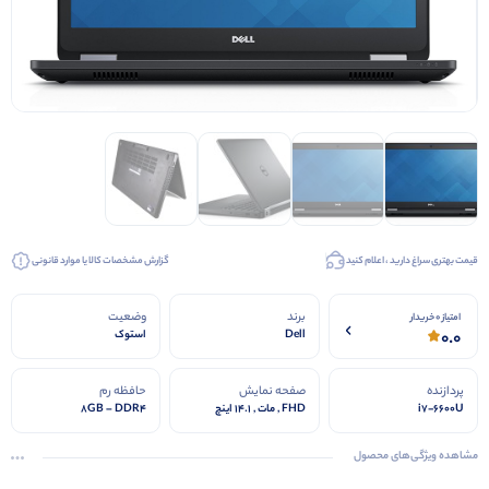
قیمت بهتری سراغ دارید ، اعلام کنید
گزارش مشخصات کالا یا موارد قانونی
برند
وضعیت
امتیاز 0 خریدار
0.0
Dell
استوک
پردازنده
صفحه نمایش
حافظه رم
i7-6600U
FHD , مات , 14.1 اینچ
8GB – DDR4
مشاهده ویژگی‌های محصول