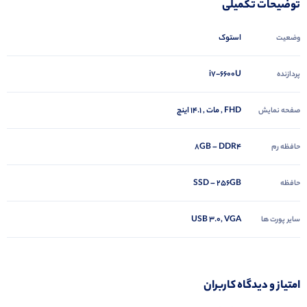
توضیحات تکمیلی
استوک
وضعیت
i7-6600U
پردازنده
FHD , مات , 14.1 اینچ
صفحه نمایش
8GB – DDR4
حافظه رم
SSD – 256GB
حافظه
USB 3.0, VGA
سایر پورت ها
امتیاز و دیدگاه کاربران