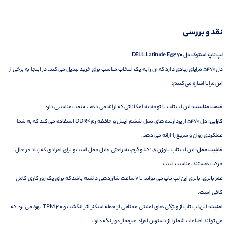
نقد و بررسی
لپ تاپ استوک دل DELL Latitude E5470
دل 5470 مزایای زیادی دارد که آن را به یک انتخاب مناسب برای خرید تبدیل می کند. در اینجا به برخی از
این مزایا اشاره می کنیم:
قیمت مناسب:
این لپ تاپ با توجه به امکاناتی که ارائه می دهد، قیمت مناسبی دارد.
کارایی:
دل 5470 از پردازنده های نسل ششم اینتل و حافظه رم DDR4 استفاده می کند که به شما
عملکردی روان و سریع را ارائه می دهد.
قابلیت حمل:
این لپ تاپ با وزن 1.8 کیلوگرم، به راحتی قابل حمل است و برای افرادی که زیاد در حال
حرکت هستند، مناسب است.
عمر باتری:
باتری این لپ تاپ می تواند تا 7 ساعت شارژدهی داشته باشد که برای یک روز کاری کامل
کافی است.
امنیت:
این لپ تاپ از ویژگی های امنیتی مختلفی از جمله اسکنر اثر انگشت و TPM 2.0 بهره می برد که
می تواند اطلاعات شما را از دسترس افراد غیرمجاز دور نگه دارد.