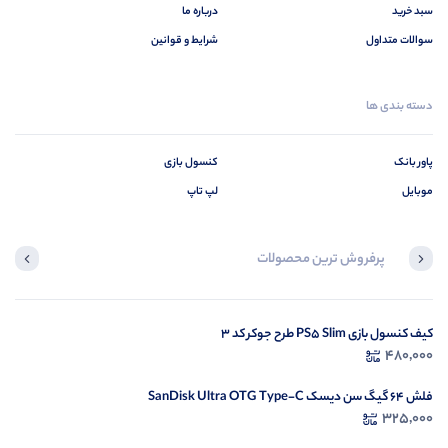
سبد خرید
درباره ما
سوالات متداول
شرایط و قوانین
دسته بندی ها
پاور بانک
کنسول بازی
موبایل
لپ تاپ
پرفروش ترین محصولات
کیف کنسول بازی PS5 Slim طرح جوکر کد 3
لپ تاپ استوک دل DELL Latitude E5470
18,000,000
480,000
فلش 64 گیگ سن دیسک SanDisk Ultra OTG Type-C
325,000