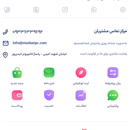
09336339692
مرکز تماس مشتریان
info@mosbatpc.com
به صورت شبانه روزی پشتیبان شما هستیم
رضایت مشتری برای ما در اولویت است
خیابان شهید امینی - پاساژ کامپیوتر حیدرپور
پنل پیشرفته
ثبت لوکیشن
خبرنــامه
سبـد جدید
پشتیبانی
اعلانـــات
امنــیت
پرداخــــت