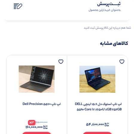
ثبـــــت‌پرسش
به‌عنوان ‌خریدار‌این‌ محصول
شما هم درباره این کالا پرسش ثبت کنید
کالاهای مشابه
لپ تاپ استوک دل 15.6 اینچی DELL
لپ تاپ Dell Precision 5570
5590 Core i7 8650U 8GB 256GB
SSD
3
165,000,000
۵۴,۸۰۰,۰۰۰
۱۶۰,۰۰۰,۰۰۰